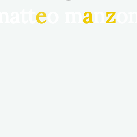
m
a
t
t
e
o
m
a
n
z
o