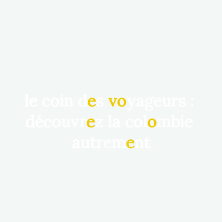
l
e
c
o
i
n
d
e
s
v
o
y
a
g
e
u
r
s
:
d
é
c
o
u
v
r
e
z
l
a
c
o
l
o
m
b
i
e
a
u
t
r
e
m
e
n
t