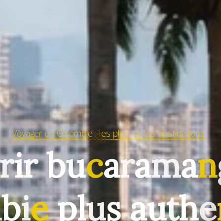
Voyager en Colombie : les plus belles destinations
r
i
r
b
u
c
a
r
a
m
a
n
m
b
i
e
p
l
u
s
a
u
t
h
e