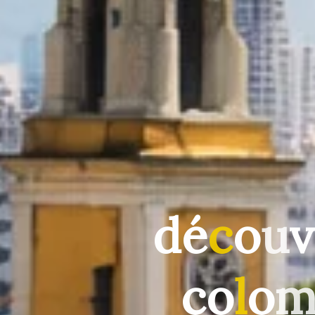
d
é
c
o
u
v
c
o
l
o