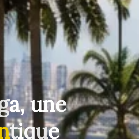
g
a
,
u
n
e
n
t
i
q
u
e