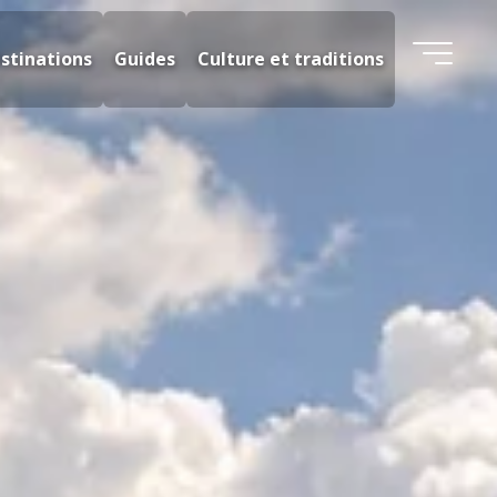
stinations
Guides
Culture et traditions