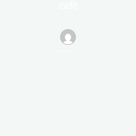
c
a
f
é
AOÛT 15, 2025
Matteo MANZONI